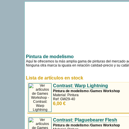
Uso de cookies
Como la mayoría de las webs, usamos cookies propias y de terceros para m
navegando entendemos que aceptas su uso. Más información sobre las coo
Pintura de modelismo
Aquí te ofrecemos la más amplia gama de pinturas del mercado ac
Ninguna otra marca la iguala en relación calidad-precio y su ca
Lista de artículos en stock
Contrast: Warp Lightning
Pintura de modelismo
/
Games Workshop
Material: Pintura
Ref: GW29-40
6,00 €