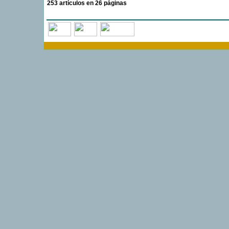
Ref: GW29-48
6,00 €
253 artículos en 26 páginas