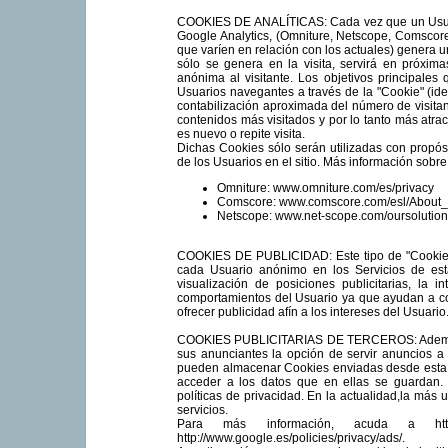
COOKIES DE ANALÍTICAS: Cada vez que un Usuari
Google Analytics, (Omniture, Netscope, Comscore 
que varíen en relación con los actuales) genera 
sólo se genera en la visita, servirá en próxima
anónima al visitante. Los objetivos principales 
Usuarios navegantes a través de la "Cookie" (iden
contabilización aproximada del número de visitan
contenidos más visitados y por lo tanto más atra
es nuevo o repite visita.
Dichas Cookies sólo serán utilizadas con propósi
de los Usuarios en el sitio. Más información sobre
Omniture: www.omniture.com/es/privacy
Comscore: www.comscore.com/esl/About_
Netscope: www.net-scope.com/oursolution
COOKIES DE PUBLICIDAD: Este tipo de "Cookies"
cada Usuario anónimo en los Servicios de est
visualización de posiciones publicitarias, la
comportamientos del Usuario ya que ayudan a conf
ofrecer publicidad afín a los intereses del Usuario
COOKIES PUBLICITARIAS DE TERCEROS: Además de
sus anunciantes la opción de servir anuncios a 
pueden almacenar Cookies enviadas desde esta 
acceder a los datos que en ellas se guardan.
políticas de privacidad. En la actualidad,la más
servicios.
Para más información, acuda a http://ww
http://www.google.es/policies/privacy/ads/.