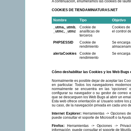
A continuación, enumeramos las cookies de lault
COOKIES DE TIENDAMINIATURAS.NET
Nombre
Tipo
Objetivo
_utma,
_utmb
,
Cookie de
Cookies de 
_utmc,
_utmz
analíticas de
el control d
terceros
PHPSESSID
Cookie de
Se encarga d
rendimiento
almacenamie
alertaCookies
Cookie de
Se encarga 
rendimiento
Cómo deshabilitar las Cookies y los Web Bugs 
Normalmente es posible dejar de aceptar las Cook
en particular. Todos los navegadores modernos
normalmente se encuentra en las 'opciones' 
configurar su navegador o su gestor de correo el
que se descarguen los Web Bugs al abrir un emai
Esta web ofrece orientación al Usuario sobre los
su caso, de la navegación privada en cada uno de
Internet Explorer:
Herramientas -> Opciones de 
puede consultar el soporte de Microsoft o la Ayud
Firefox:
Herramientas -> Opciones -> Privaci
información, puede consultar el soporte de Mozill