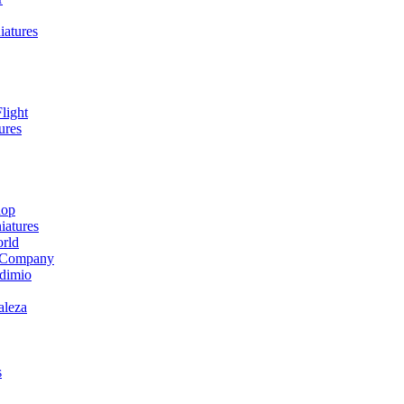
iatures
light
ures
hop
atures
orld
 Company
dimio
aleza
s