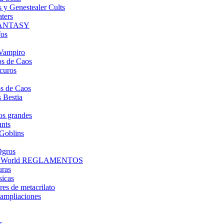
s y Genestealer Cults
ters
FANTASY
fos
Vampiro
s de Caos
curos
s de Caos
 Bestia
os grandes
nts
Goblins
Ogros
d World REGLAMENTOS
uras
sicas
es de metacrilato
ampliaciones
r