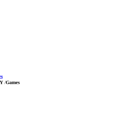
es
SY
/
Games