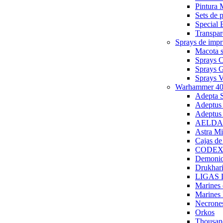
Pintura 
Sets de
Special 
Transpar
Sprays de imp
Macota s
Sprays 
Sprays 
Sprays
Warhammer 40
Adepta S
Adeptus
Adeptus
AELDARI
Astra Mi
Cajas de
CODEX 
Demonio
Drukhari
LIGAS
Marines
Marines 
Necrone
Orkos
Thousan