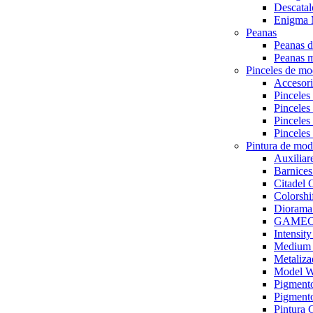
Descat
Enigma 
Peanas
Peanas d
Peanas m
Pinceles de mo
Accesori
Pinceles
Pinceles
Pinceles
Pinceles
Pintura de mod
Auxiliar
Barnices
Citade
Colorsh
Diorama
GAMECO
Intensit
Medium y
Metaliza
Model 
Pigmen
Pigmento
Pintura