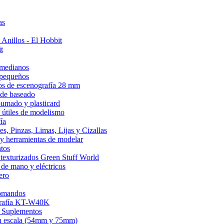
as
 Anillos - El Hobbit
t
 medianos
 pequeños
s de escenografía 28 mm
 de baseado
umado y plasticard
 útiles de modelismo
ía
es, Pinzas, Limas, Lijas y Cizallas
 y herramientas de modelar
tos
 texturizados Green Stuff World
 de mano y eléctricos
ero
omandos
rafía KT-W40K
 Suplementos
an escala (54mm y 75mm)