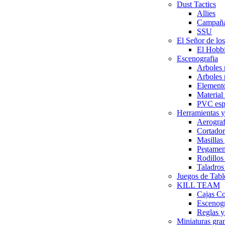
Dust Tactics
Allies
Campañ
SSU
El Señor de los
El Hobbi
Escenografia
Arboles
Arboles
Elemento
Material
PVC esp
Herramientas y
Aerograf
Cortador
Masillas
Pegamen
Rodillos
Taladros
Juegos de Tabl
KILL TEAM
Cajas C
Escenog
Reglas y
Miniaturas gr