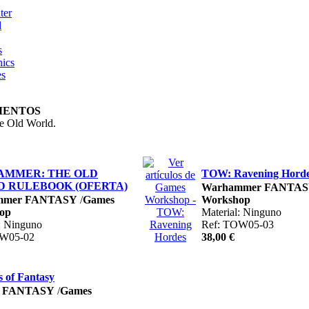
ter
d
s
ics
es
AMENTOS
e Old World.
MMER: THE OLD
TOW: Ravening Hord
 RULEBOOK (OFERTA)
Warhammer FANTA
mmer FANTASY
/
Games
Workshop
op
Material: Ninguno
: Ninguno
Ref: TOW05-03
OW05-02
38,00 €
 of Fantasy
r FANTASY
/
Games