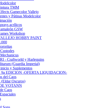
Modelcolor
 pintura TMM
Effects Gamecolor Vallejo
entes y Pátinas Modelcolor
rimación
prays acrílicos
Camaleón GSW
Games Workshop
 VALLEJO HOBBY PAINT
.000
ororitas
 Custodes
 Mechanicus
 - Craftworld y Harlequins
litarum (Guardia Imperial)
 inicio y Suplementos
9a EDICION -OFERTA LIQUIDACION-
s del Caos
 (Eldar Oscuros)
 DE VOTANN
 de Caos
Espaciales
s
d Sons