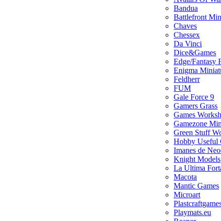
Bandua
Battlefront Min
Chaves
Chessex
Da Vinci
Dice&Games
Edge/Fantasy F
Enigma Miniat
Feldherr
FUM
Gale Force 9
Gamers Grass
Games Works
Gamezone Mini
Green Stuff W
Hobby Useful
Imanes de Neo
Knight Models
La Ultima Fort
Macota
Mantic Games
Microart
Plastcraftgame
Playmats.eu