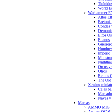
Tiránido
World Ea
Warhammer 
Altos El
Bretonia
Condes 
Demonio
Elfos Os
Enanos
Guerrero
Hombres
Imperio
Monstru
Nighthau
Orcos y 
Otros
Reinos 
The Ol
X-wing miniat
Cajas bá
Marcador
Naves y 
Marcas
AMMO MIG
Avatars Of Wa