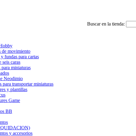
Buscar en la tienda:
 Hobby
s de movimiento
 y fundas para cartas
 seis caras
 para miniaturas
bados
de Neodimio
s para transportar miniaturas
es y plantillas
cus
ures Game
ios BB
ntos
(LIQUIDACION)
tos y accesorios