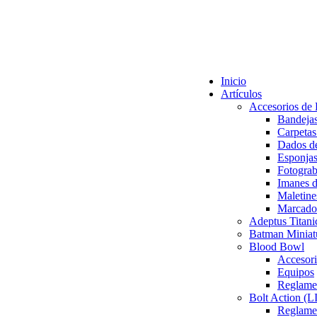
Inicio
Artículos
Accesorios de
Bandeja
Carpetas
Dados de
Esponjas
Fotogra
Imanes 
Maletine
Marcador
Adeptus Titani
Batman Miniat
Blood Bowl
Accesor
Equipos
Reglame
Bolt Action 
Reglamen