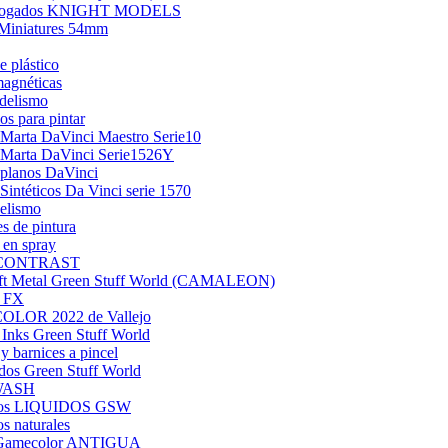
alogados KNIGHT MODELS
Miniatures 54mm
e plástico
agnéticas
delismo
os para pintar
 Marta DaVinci Maestro Serie10
 Marta DaVinci Serie1526Y
 planos DaVinci
 Sintéticos Da Vinci serie 1570
elismo
es de pintura
 en spray
l CONTRAST
ift Metal Green Stuff World (CAMALEON)
 FX
LOR 2022 de Vallejo
y Inks Green Stuff World
 barnices a pincel
dos Green Stuff World
WASH
tos LIQUIDOS GSW
s naturales
 Gamecolor ANTIGUA