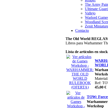
Reaper
The Army Pain
Ultimate Guar
Vallejo
Warlord Game
Woodland Scen
Zenit Miniatur
Contacto
The Old World REGL
Libros para Warhammer Th
Lista de artículos en stock
WARHA
WORLD
Warha
Worksh
Material
Ref: T
45,00 €
TOW: Forces
Warhamme
Workshop