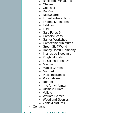
Battlefront Miniatures
Chaves
Chessex
Da Vinci
Dice&Games
Edge/Fantasy Flight
Enigma Miniatures
Feldherr
FUM
Gale Force 9
Gamers Grass
Games Workshop
Gamezone Miniatures
Green Stuff World
Hobby Useful Company
Imanes de Neodimio
Knight Models
La Ultima Fortaleza
Macota
Mantic Games
Microart
Plastcraftgames
Playmats.eu
Reaper
The Army Painter
Ultimate Guard
Vallejo
Warlord Games
Woodland Scenics
Zenit Miniatures
Contacto