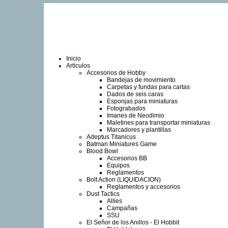
Inicio
Artículos
Accesorios de Hobby
Bandejas de movimiento
Carpetas y fundas para cartas
Dados de seis caras
Esponjas para miniaturas
Fotograbados
Imanes de Neodimio
Maletines para transportar miniaturas
Marcadores y plantillas
Adeptus Titanicus
Batman Miniatures Game
Blood Bowl
Accesorios BB
Equipos
Reglamentos
Bolt Action (LIQUIDACION)
Reglamentos y accesorios
Dust Tactics
Allies
Campañas
SSU
El Señor de los Anillos - El Hobbit