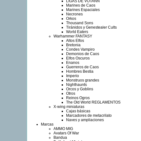
LIGAS DE VOTANN
Marines de Caos
Marines Espaciales
Necrones
Orkos
Thousand Sons
Tiránidos y Genestealer Cults
World Eaters
Warhammer FANTASY
Altos Elfos
Bretonia
Condes Vampiro
Demonios de Caos
Elfos Oscuros
Enanos
Guerreros de Caos
Hombres Bestia
Imperio
Monstruos grandes
Nighthaunts
Orcos y Goblins
Otros
Reinos Ogros
The Old World REGLAMENTOS
X-wing miniaturas
Cajas básicas
Marcadores de metacrilato
Naves y ampliaciones
Marcas
AMMO MIG
Avatars Of War
Bandua