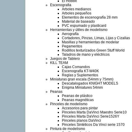
El Hobbit
Escenografia
Arboles medianos
Arboles pequeños
Elementos de escenografía 28 mm
Material de baseado
PVC espumado y plasticard
Herramientas y útiles de modelismo
Aerografía
Cortadores, Pinzas, Limas, Lijas y Cizallas
Masillas y herramientas de modelar
Pegamentos
Rodillos texturizados Green Stuff World
Taladros de mano y eléctricos
Juegos de Tablero
KILL TEAM
Cajas Comandos
Escenografía KT-W40K
Reglas y Suplementos
Miniaturas gran escala (54mm y 75mm)
Descatalogados KNIGHT MODELS
Enigma Miniatures 54mm
Peanas
Peanas de plástico
Peanas magnéticas
Pinceles de modelismo
Accesorios para pintar
Pinceles Marta DaVinci Maestro Serie10
Pinceles Marta DaVinci Serie1526Y
Pinceles planos DaVinci
Pinceles Sintéticos Da Vinci serie 1570
Pintura de modelismo