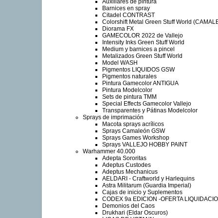
Auxiliares de pintura
Barnices en spray
Citadel CONTRAST
Colorshift Metal Green Stuff World (CAMA
Diorama FX
GAMECOLOR 2022 de Vallejo
Intensity Inks Green Stuff World
Medium y barnices a pincel
Metalizados Green Stuff World
Model WASH
Pigmentos LIQUIDOS GSW
Pigmentos naturales
Pintura Gamecolor ANTIGUA
Pintura Modelcolor
Sets de pintura TMM
Special Effects Gamecolor Vallejo
Transparentes y Pátinas Modelcolor
Sprays de imprimación
Macota sprays acrílicos
Sprays Camaleón GSW
Sprays Games Workshop
Sprays VALLEJO HOBBY PAINT
Warhammer 40.000
Adepta Sororitas
Adeptus Custodes
Adeptus Mechanicus
AELDARI - Craftworld y Harlequins
Astra Militarum (Guardia Imperial)
Cajas de inicio y Suplementos
CODEX 9a EDICION -OFERTA LIQUIDACIO
Demonios del Caos
Drukhari (Eldar Oscuros)