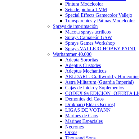
Pintura Modelcolor
Sets de pintura TMM
Special Effects Gamecolor Vallejo
Transparentes y Pátinas Modelcolor
Sprays de imprimación
Macota sprays acrílicos
Sprays Camaleón GSW
Sprays Games Workshop
Sprays VALLEJO HOBBY PAINT
Warhammer 40.000
Adepta Sororitas
Adeptus Custodes
Adeptus Mechanicus
AELDARI - Craftworld y Harlequin
Astra Militarum (Guardia Imperial)
Cajas de inicio y Suplementos
CODEX 9a EDICION -OFERTA L
Demonios del Caos
Drukhari (Eldar Oscuros)
LIGAS DE VOTANN
Marines de Caos
Marines Espaciales
Necrones
Orkos
Thousand Sons