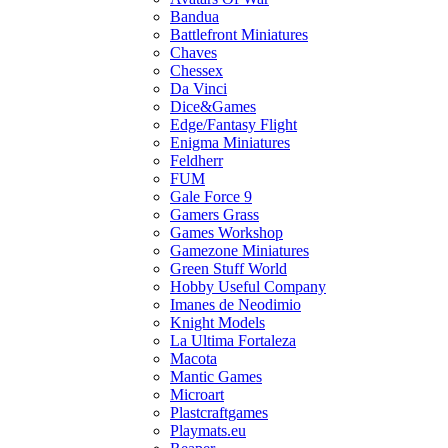
Bandua
Battlefront Miniatures
Chaves
Chessex
Da Vinci
Dice&Games
Edge/Fantasy Flight
Enigma Miniatures
Feldherr
FUM
Gale Force 9
Gamers Grass
Games Workshop
Gamezone Miniatures
Green Stuff World
Hobby Useful Company
Imanes de Neodimio
Knight Models
La Ultima Fortaleza
Macota
Mantic Games
Microart
Plastcraftgames
Playmats.eu