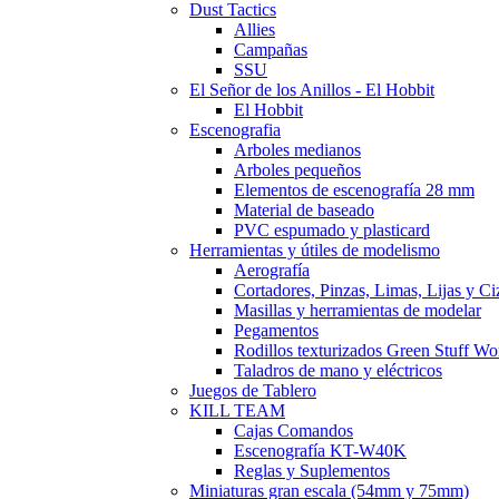
Dust Tactics
Allies
Campañas
SSU
El Señor de los Anillos - El Hobbit
El Hobbit
Escenografia
Arboles medianos
Arboles pequeños
Elementos de escenografía 28 mm
Material de baseado
PVC espumado y plasticard
Herramientas y útiles de modelismo
Aerografía
Cortadores, Pinzas, Limas, Lijas y Ci
Masillas y herramientas de modelar
Pegamentos
Rodillos texturizados Green Stuff Wo
Taladros de mano y eléctricos
Juegos de Tablero
KILL TEAM
Cajas Comandos
Escenografía KT-W40K
Reglas y Suplementos
Miniaturas gran escala (54mm y 75mm)