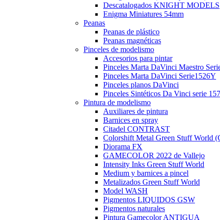
Descatalogados KNIGHT MODELS
Enigma Miniatures 54mm
Peanas
Peanas de plástico
Peanas magnéticas
Pinceles de modelismo
Accesorios para pintar
Pinceles Marta DaVinci Maestro Seri
Pinceles Marta DaVinci Serie1526Y
Pinceles planos DaVinci
Pinceles Sintéticos Da Vinci serie 15
Pintura de modelismo
Auxiliares de pintura
Barnices en spray
Citadel CONTRAST
Colorshift Metal Green Stuff Wor
Diorama FX
GAMECOLOR 2022 de Vallejo
Intensity Inks Green Stuff World
Medium y barnices a pincel
Metalizados Green Stuff World
Model WASH
Pigmentos LIQUIDOS GSW
Pigmentos naturales
Pintura Gamecolor ANTIGUA