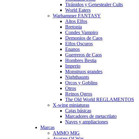
Tiránidos y Genestealer Cults
World Eaters
Warhammer FANTASY
Altos Elfos
Bretonia
Condes Vampiro
Demonios de Caos
Elfos Oscuros
Enanos
Guerreros de Caos
Hombres Bestia
Imperio
Monstruos grandes
Nighthaunts
Orcos y Goblins
Otros
Reinos Ogros
The Old World REGLAMENTOS
X-wing miniaturas
Cajas básicas
Marcadores de metacrilato
Naves y ampliaciones
Marcas
AMMO MIG
Avatars Of War