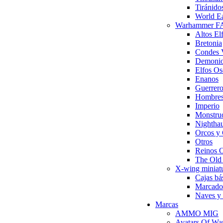
Tiránido
World Ea
Warhammer 
Altos El
Bretonia
Condes 
Demonio
Elfos Os
Enanos
Guerrero
Hombres
Imperio
Monstru
Nighthau
Orcos y 
Otros
Reinos 
The Ol
X-wing miniat
Cajas bá
Marcador
Naves y 
Marcas
AMMO MIG
Avatars Of Wa