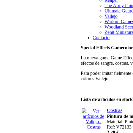
Reaper
The Army Pain
Ultimate Guar
Vallejo
Warlord Game
Woodland Scen
Zenit Miniatur
Contacto
Special Effects Gamecolor
La nueva gama Game Effect e
efectos de sangre, costras, 
Para poder imitar fielmente
colores Vallejo.
Lista de artículos en stock
Costras
Pintura de 
Material: Pint
Ref: V72133
2,20 €