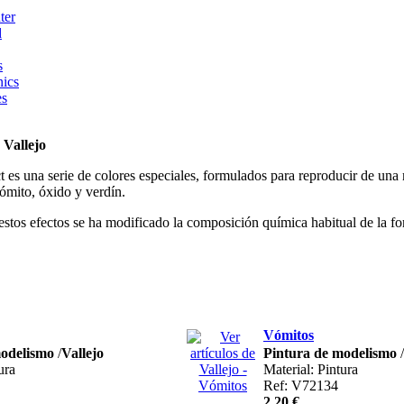
ter
d
s
ics
es
 Vallejo
s una serie de colores especiales, formulados para reproducir de una 
vómito, óxido y verdín.
 estos efectos se ha modificado la composición química habitual de la f
Vómitos
modelismo
/
Vallejo
Pintura de modelismo
/
ura
Material: Pintura
Ref: V72134
2,20 €