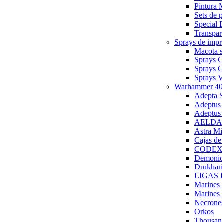
Pintura 
Sets de
Special 
Transpar
Sprays de imp
Macota s
Sprays 
Sprays 
Sprays
Warhammer 40
Adepta S
Adeptus
Adeptus
AELDARI
Astra Mi
Cajas de
CODEX 
Demonio
Drukhari
LIGAS
Marines
Marines 
Necrone
Orkos
Thousan