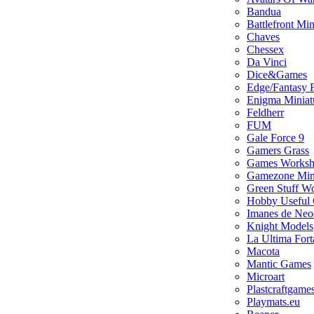
Bandua
Battlefront Min
Chaves
Chessex
Da Vinci
Dice&Games
Edge/Fantasy F
Enigma Miniat
Feldherr
FUM
Gale Force 9
Gamers Grass
Games Works
Gamezone Mini
Green Stuff W
Hobby Useful
Imanes de Neo
Knight Models
La Ultima Fort
Macota
Mantic Games
Microart
Plastcraftgame
Playmats.eu