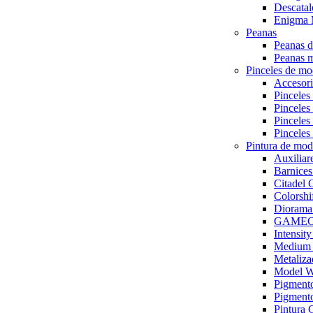
Descat
Enigma 
Peanas
Peanas d
Peanas m
Pinceles de mo
Accesori
Pinceles
Pinceles
Pinceles
Pinceles
Pintura de mod
Auxiliar
Barnices
Citade
Colorsh
Diorama
GAMECO
Intensit
Medium y
Metaliza
Model 
Pigmen
Pigmento
Pintura