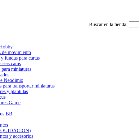
Buscar en la tienda:
 Hobby
s de movimiento
 y fundas para cartas
 seis caras
 para miniaturas
bados
de Neodimio
s para transportar miniaturas
es y plantillas
cus
ures Game
ios BB
ntos
(LIQUIDACION)
tos y accesorios