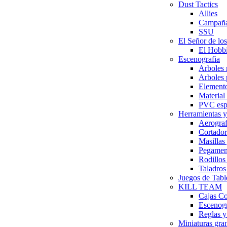
Dust Tactics
Allies
Campañ
SSU
El Señor de los
El Hobbi
Escenografia
Arboles
Arboles
Elemento
Material
PVC esp
Herramientas y
Aerograf
Cortador
Masillas
Pegamen
Rodillos
Taladros
Juegos de Tabl
KILL TEAM
Cajas C
Escenog
Reglas y
Miniaturas gr