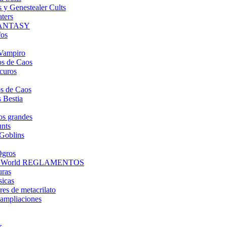
s y Genestealer Cults
ters
FANTASY
fos
Vampiro
s de Caos
curos
s de Caos
 Bestia
os grandes
nts
Goblins
Ogros
d World REGLAMENTOS
uras
sicas
es de metacrilato
ampliaciones
r