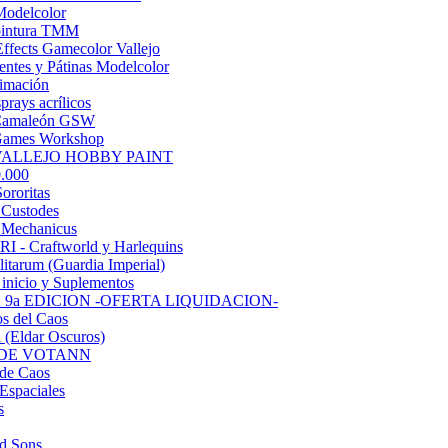
Modelcolor
 pintura TMM
Effects Gamecolor Vallejo
entes y Pátinas Modelcolor
rimación
prays acrílicos
Camaleón GSW
Games Workshop
 VALLEJO HOBBY PAINT
.000
ororitas
 Custodes
 Mechanicus
 - Craftworld y Harlequins
litarum (Guardia Imperial)
 inicio y Suplementos
9a EDICION -OFERTA LIQUIDACION-
s del Caos
 (Eldar Oscuros)
 DE VOTANN
 de Caos
Espaciales
s
d Sons