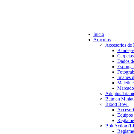
Inicio
Artículos
Accesorios de
Bandeja
Carpetas
Dados de
Esponjas
Fotogra
Imanes 
Maletine
Marcador
Adeptus Titani
Batman Miniat
Blood Bowl
Accesor
Equipos
Reglame
Bolt Action 
Reglamen