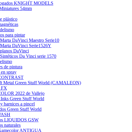
alogados KNIGHT MODELS
Miniatures 54mm
e plástico
agnéticas
delismo
os para pintar
 Marta DaVinci Maestro Serie10
 Marta DaVinci Serie1526Y
 planos DaVinci
 Sintéticos Da Vinci serie 1570
elismo
es de pintura
 en spray
l CONTRAST
ift Metal Green Stuff World (CAMALEON)
 FX
LOR 2022 de Vallejo
y Inks Green Stuff World
 barnices a pincel
dos Green Stuff World
WASH
tos LIQUIDOS GSW
s naturales
 Gamecolor ANTIGUA