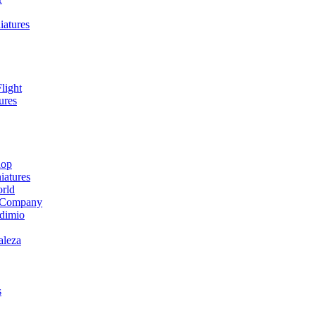
iatures
light
ures
hop
atures
orld
 Company
dimio
aleza
s