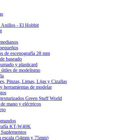
as
 Anillos - El Hobbit
t
 medianos
 pequeños
s de escenografía 28 mm
 de baseado
umado y plasticard
 útiles de modelismo
ía
es, Pinzas, Limas, Lijas y Cizallas
 y herramientas de modelar
tos
 texturizados Green Stuff World
 de mano y eléctricos
ero
omandos
rafía KT-W40K
 Suplementos
an escala (54mm y 75mm)