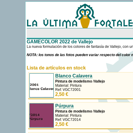
Uso de cookies
Como la mayoría de las webs, usamos cookies propias y de terceros para m
navegando entendemos que aceptas su uso. Más información sobre las coo
GAMECOLOR 2022 de Vallejo
La nueva formulación de los colores de fantasía de Vallejo, con u
NOTA: los tonos de las fotos pueden variar respecto del color n
Lista de artículos en stock
Blanco Calavera
Pintura de modelismo
/
Vallejo
Material: Pintura
Ref: VGC72001
2,50 €
Púrpura