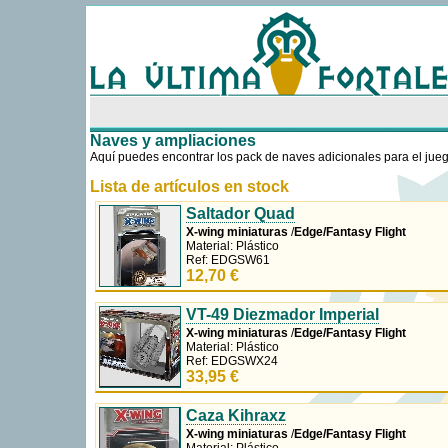
Uso de cookies
Como la mayoría de las webs, usamos cookies propias y de terceros para m
navegando entendemos que aceptas su uso. Más información sobre las coo
Naves y ampliaciones
Aquí puedes encontrar los pack de naves adicionales para el jue
Lista de artículos en stock
Saltador Quad
X-wing miniaturas
/
Edge/Fantasy Flight
Material: Plástico
Ref: EDGSW61
12,70 €
VT-49 Diezmador Imperial
X-wing miniaturas
/
Edge/Fantasy Flight
Material: Plástico
Ref: EDGSWX24