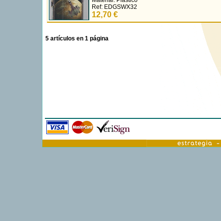
33,95 €
Caza Kihraxz
X-wing miniaturas
/
Edge/Fantasy Flight
Material: Plástico
Ref: EDGSWX32
12,70 €
5 artículos en 1 página