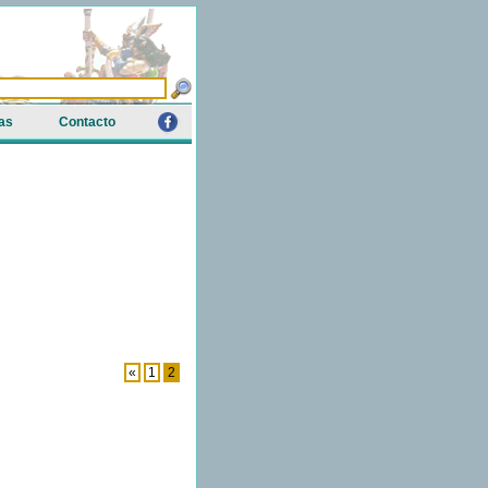
as
Contacto
«
1
2