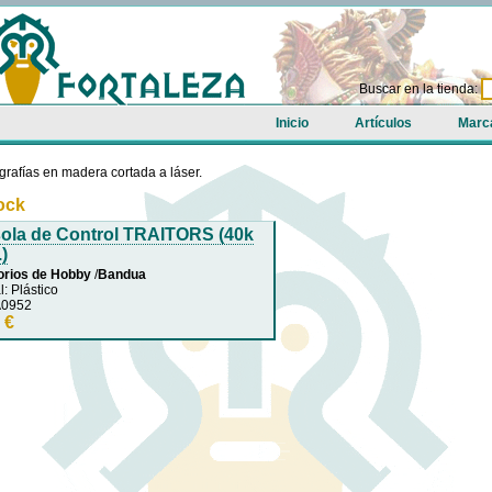
Buscar en la tienda:
Inicio
Artículos
Marc
grafías en madera cortada a láser.
tock
ola de Control TRAITORS (40k
)
rios de Hobby
/
Bandua
l: Plástico
A0952
 €