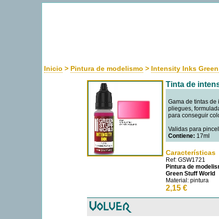
Uso de cookies
Como la mayoría de las webs, usamos cookies propias y de terceros para m
navegando entendemos que aceptas su uso. Más información sobre las coo
Inicio
>
Pintura de modelismo
>
Intensity Inks Green
Tinta de int
Gama de tintas de 
pliegues, formulada
para conseguir colo
Validas para pincel
Contiene:
17ml
Características
Ref: GSW1721
Pintura de modeli
Green Stuff World
Material: pintura