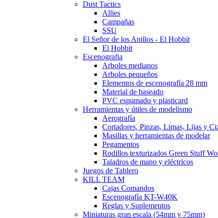
Dust Tactics
Allies
Campañas
SSU
El Señor de los Anillos - El Hobbit
El Hobbit
Escenografia
Arboles medianos
Arboles pequeños
Elementos de escenografía 28 mm
Material de baseado
PVC espumado y plasticard
Herramientas y útiles de modelismo
Aerografía
Cortadores, Pinzas, Limas, Lijas y Ci
Masillas y herramientas de modelar
Pegamentos
Rodillos texturizados Green Stuff Wo
Taladros de mano y eléctricos
Juegos de Tablero
KILL TEAM
Cajas Comandos
Escenografía KT-W40K
Reglas y Suplementos
Miniaturas gran escala (54mm y 75mm)