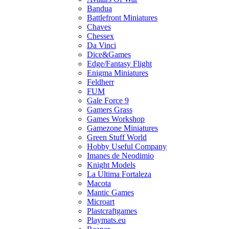
Bandua
Battlefront Miniatures
Chaves
Chessex
Da Vinci
Dice&Games
Edge/Fantasy Flight
Enigma Miniatures
Feldherr
FUM
Gale Force 9
Gamers Grass
Games Workshop
Gamezone Miniatures
Green Stuff World
Hobby Useful Company
Imanes de Neodimio
Knight Models
La Ultima Fortaleza
Macota
Mantic Games
Microart
Plastcraftgames
Playmats.eu