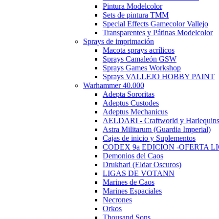
Pintura Modelcolor
Sets de pintura TMM
Special Effects Gamecolor Vallejo
Transparentes y Pátinas Modelcolor
Sprays de imprimación
Macota sprays acrílicos
Sprays Camaleón GSW
Sprays Games Workshop
Sprays VALLEJO HOBBY PAINT
Warhammer 40.000
Adepta Sororitas
Adeptus Custodes
Adeptus Mechanicus
AELDARI - Craftworld y Harlequin
Astra Militarum (Guardia Imperial)
Cajas de inicio y Suplementos
CODEX 9a EDICION -OFERTA L
Demonios del Caos
Drukhari (Eldar Oscuros)
LIGAS DE VOTANN
Marines de Caos
Marines Espaciales
Necrones
Orkos
Thousand Sons