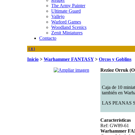
Reaper
The Army Painter
Ultimate Guard
Vallejo
Warlord Games
Woodland Scenics
Zenit Miniatures
Contacto
[ X ]
Inicio
>
Warhammer FANTASY
>
Orcos y Goblins
Rezioz Orruk (O
Caja de 10 minia
también en Warh
LAS PEANAS 
Características
Ref: GW89-61
Warhammer F