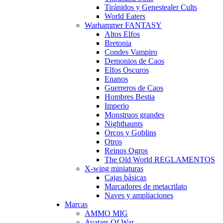
Tiránidos y Genestealer Cults
World Eaters
Warhammer FANTASY
Altos Elfos
Bretonia
Condes Vampiro
Demonios de Caos
Elfos Oscuros
Enanos
Guerreros de Caos
Hombres Bestia
Imperio
Monstruos grandes
Nighthaunts
Orcos y Goblins
Otros
Reinos Ogros
The Old World REGLAMENTOS
X-wing miniaturas
Cajas básicas
Marcadores de metacrilato
Naves y ampliaciones
Marcas
AMMO MIG
Avatars Of War