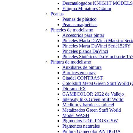
Descatalogados KNIGHT MODELS
Enigma Miniatures 54mm
Peanas
Peanas de plástico
Peanas magnéticas
Pinceles de modelismo
Accesorios para pintar
Pinceles Marta DaVinci Maestro Seri
Pinceles Marta DaVinci Serie1526Y
Pinceles planos DaVinci
Pinceles Sintéticos Da Vinci serie 15
Pintura de modelismo
Auxiliares de pintura
Barnices en spray
Citadel CONTRAST
Colorshift Metal Green Stuff Wor
Diorama FX
GAMECOLOR 2022 de Vallejo
Intensity Inks Green Stuff World
Medium y barnices a pincel
Metalizados Green Stuff World
Model WASH
Pigmentos LIQUIDOS GSW
Pigmentos naturales
Pintura Gamecolor ANTIGUA