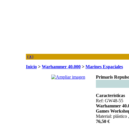
[ X ]
Inicio
>
Warhammer 40.000
>
Marines Espaciales
Primaris Repuls
Características
Ref: GW48-55
Warhammer 40.
Games Worksho
Material: plástico
76,50 €