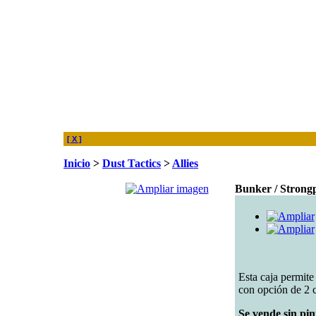
[ X ]
Inicio
>
Dust Tactics
>
Allies
Bunker / Strongp
Esta caja permite
con opción de 2 c
Se vende sin pin