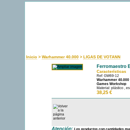
Uso de cookies
Como la mayoría de las webs, usamos cookies propias y de terceros para m
navegando entendemos que aceptas su uso. Más información sobre las coo
Inicio
>
Warhammer 40.000
>
LIGAS DE VOTANN
Ferromaestro 
Características
Ref: GW69-12
Warhammer 40.000
Games Workshop
Material: plástico , 
38,25 €