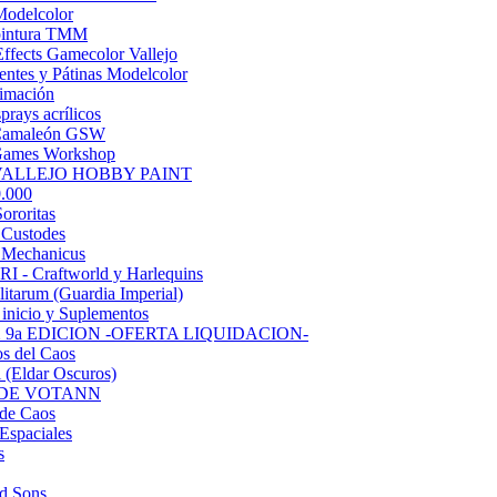
Modelcolor
 pintura TMM
Effects Gamecolor Vallejo
entes y Pátinas Modelcolor
rimación
prays acrílicos
Camaleón GSW
Games Workshop
 VALLEJO HOBBY PAINT
.000
ororitas
 Custodes
 Mechanicus
 - Craftworld y Harlequins
litarum (Guardia Imperial)
 inicio y Suplementos
9a EDICION -OFERTA LIQUIDACION-
s del Caos
 (Eldar Oscuros)
 DE VOTANN
 de Caos
Espaciales
s
d Sons