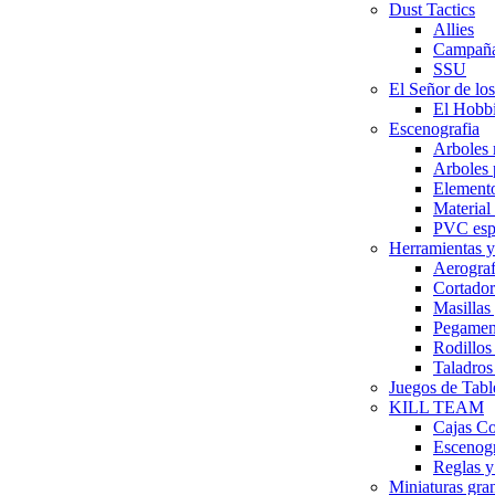
Dust Tactics
Allies
Campañ
SSU
El Señor de los
El Hobbi
Escenografia
Arboles
Arboles
Elemento
Material
PVC esp
Herramientas y
Aerograf
Cortador
Masillas
Pegamen
Rodillos
Taladros
Juegos de Tabl
KILL TEAM
Cajas C
Escenog
Reglas y
Miniaturas gr