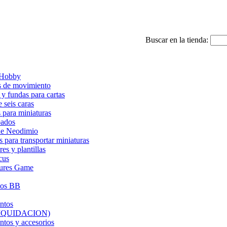
Buscar en la tienda:
 Hobby
s de movimiento
 y fundas para cartas
 seis caras
 para miniaturas
bados
de Neodimio
s para transportar miniaturas
es y plantillas
cus
ures Game
ios BB
ntos
(LIQUIDACION)
tos y accesorios