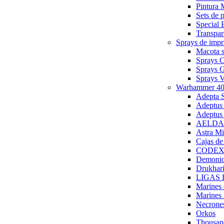
Pintura 
Sets de
Special 
Transpar
Sprays de imp
Macota s
Sprays 
Sprays 
Sprays
Warhammer 40
Adepta S
Adeptus
Adeptus
AELDARI
Astra Mi
Cajas de
CODEX 
Demonio
Drukhari
LIGAS
Marines
Marines 
Necrone
Orkos
Thousan