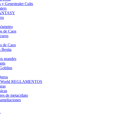
s y Genestealer Cults
ters
FANTASY
fos
Vampiro
s de Caos
curos
s de Caos
 Bestia
os grandes
nts
Goblins
Ogros
d World REGLAMENTOS
uras
sicas
es de metacrilato
ampliaciones
r