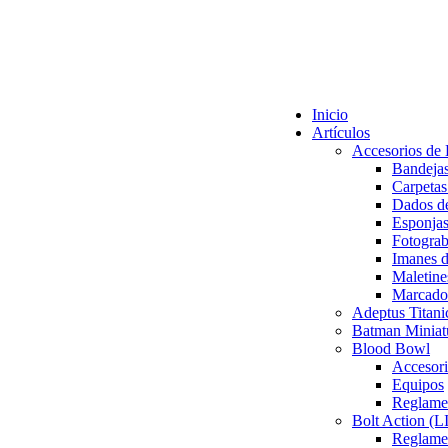
Inicio
Artículos
Accesorios de
Bandeja
Carpetas
Dados de
Esponjas
Fotogra
Imanes 
Maletine
Marcador
Adeptus Titani
Batman Miniat
Blood Bowl
Accesor
Equipos
Reglame
Bolt Action 
Reglamen