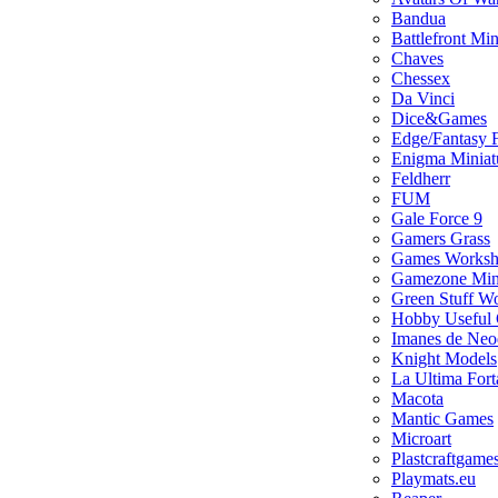
Bandua
Battlefront Min
Chaves
Chessex
Da Vinci
Dice&Games
Edge/Fantasy F
Enigma Miniat
Feldherr
FUM
Gale Force 9
Gamers Grass
Games Works
Gamezone Mini
Green Stuff W
Hobby Useful
Imanes de Neo
Knight Models
La Ultima Fort
Macota
Mantic Games
Microart
Plastcraftgame
Playmats.eu