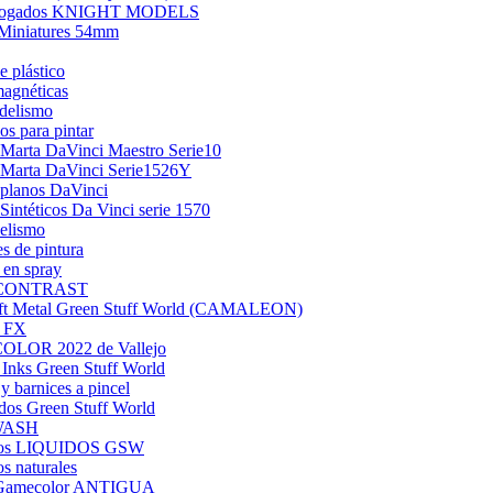
alogados KNIGHT MODELS
Miniatures 54mm
e plástico
agnéticas
delismo
os para pintar
 Marta DaVinci Maestro Serie10
 Marta DaVinci Serie1526Y
 planos DaVinci
 Sintéticos Da Vinci serie 1570
elismo
es de pintura
 en spray
l CONTRAST
ift Metal Green Stuff World (CAMALEON)
 FX
LOR 2022 de Vallejo
y Inks Green Stuff World
 barnices a pincel
dos Green Stuff World
WASH
tos LIQUIDOS GSW
s naturales
 Gamecolor ANTIGUA