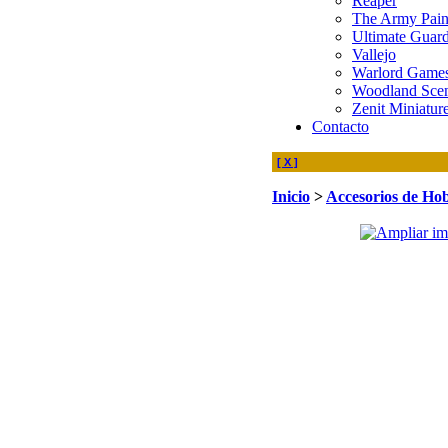
Reaper
The Army Pain
Ultimate Guar
Vallejo
Warlord Game
Woodland Scen
Zenit Miniatur
Contacto
[ X ]
Inicio
>
Accesorios de Ho