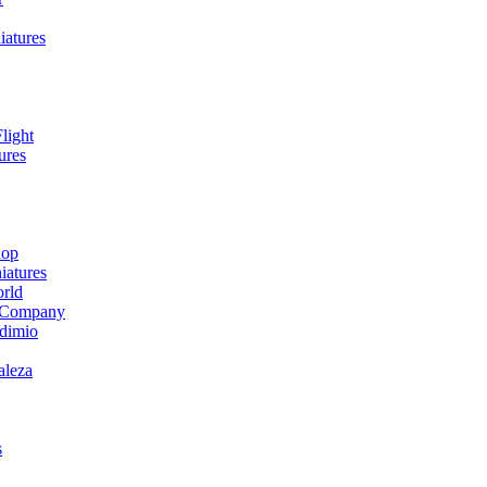
iatures
light
ures
hop
atures
orld
 Company
dimio
aleza
s