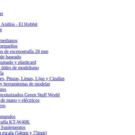
as
 Anillos - El Hobbit
t
 medianos
 pequeños
s de escenografía 28 mm
 de baseado
umado y plasticard
 útiles de modelismo
ía
es, Pinzas, Limas, Lijas y Cizallas
 y herramientas de modelar
tos
 texturizados Green Stuff World
 de mano y eléctricos
ero
omandos
rafía KT-W40K
 Suplementos
an escala (54mm y 75mm)