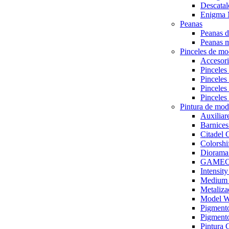
Descat
Enigma 
Peanas
Peanas d
Peanas m
Pinceles de mo
Accesori
Pinceles
Pinceles
Pinceles
Pinceles
Pintura de mod
Auxiliar
Barnices
Citade
Colorsh
Diorama
GAMECO
Intensit
Medium y
Metaliza
Model 
Pigmen
Pigmento
Pintura