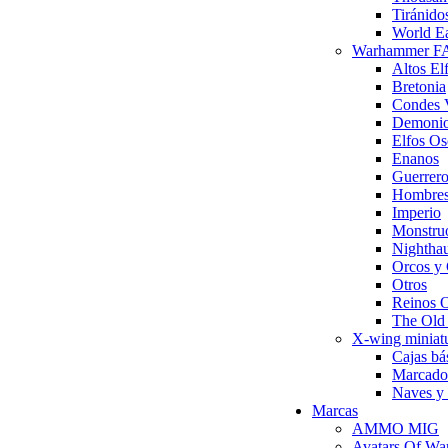
Tiránido
World Ea
Warhammer 
Altos El
Bretonia
Condes 
Demonio
Elfos Os
Enanos
Guerrero
Hombres
Imperio
Monstru
Nighthau
Orcos y 
Otros
Reinos 
The Ol
X-wing miniat
Cajas bá
Marcador
Naves y 
Marcas
AMMO MIG
Avatars Of Wa