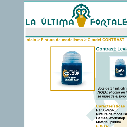
Uso de cookies
Como la mayoría de las webs, usamos cookies propias y de terceros para m
navegando entendemos que aceptas su uso. Más información sobre las coo
Inicio
>
Pintura de modelismo
>
Citadel CONTRAST
Contrast: Lev
Bote de 17 ml. cilín
NOTA:
el color en
se muestre el tono 