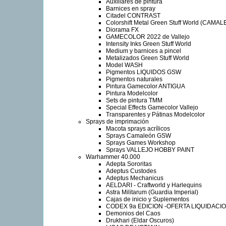
Auxiliares de pintura
Barnices en spray
Citadel CONTRAST
Colorshift Metal Green Stuff World (CAMA
Diorama FX
GAMECOLOR 2022 de Vallejo
Intensity Inks Green Stuff World
Medium y barnices a pincel
Metalizados Green Stuff World
Model WASH
Pigmentos LIQUIDOS GSW
Pigmentos naturales
Pintura Gamecolor ANTIGUA
Pintura Modelcolor
Sets de pintura TMM
Special Effects Gamecolor Vallejo
Transparentes y Pátinas Modelcolor
Sprays de imprimación
Macota sprays acrílicos
Sprays Camaleón GSW
Sprays Games Workshop
Sprays VALLEJO HOBBY PAINT
Warhammer 40.000
Adepta Sororitas
Adeptus Custodes
Adeptus Mechanicus
AELDARI - Craftworld y Harlequins
Astra Militarum (Guardia Imperial)
Cajas de inicio y Suplementos
CODEX 9a EDICION -OFERTA LIQUIDACIO
Demonios del Caos
Drukhari (Eldar Oscuros)