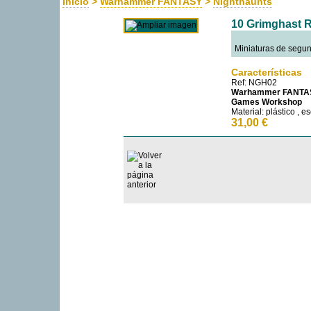
Inicio
>
Warhammer FANTASY
>
Nighthaunts
10 Grimghast 
Miniaturas de segun
Características
Ref: NGH02
Warhammer FANTA
Games Workshop
Material: plástico , 
31,00 €