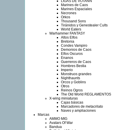
LIGAS DE VOTANN
Marines de Caos
Marines Espaciales
Necrones
Orkos
Thousand Sons
Tiránidos y Genestealer Cults
World Eaters
Warhammer FANTASY
Altos Elfos
Bretonia
Condes Vampiro
Demonios de Caos
Elfos Oscuros
Enanos
Guerreros de Caos
Hombres Bestia
Imperio
Monstruos grandes
Nighthaunts
Orcos y Goblins
Otros
Reinos Ogros
The Old World REGLAMENTOS
X-wing miniaturas
Cajas básicas
Marcadores de metacrilato
Naves y ampliaciones
Marcas
AMMO MIG
Avatars Of War
Bandua