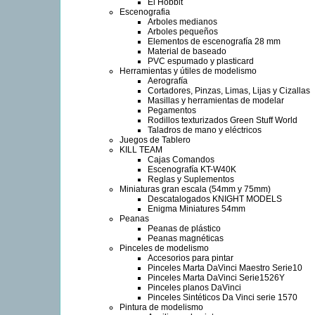
El Hobbit
Escenografia
Arboles medianos
Arboles pequeños
Elementos de escenografía 28 mm
Material de baseado
PVC espumado y plasticard
Herramientas y útiles de modelismo
Aerografía
Cortadores, Pinzas, Limas, Lijas y Cizallas
Masillas y herramientas de modelar
Pegamentos
Rodillos texturizados Green Stuff World
Taladros de mano y eléctricos
Juegos de Tablero
KILL TEAM
Cajas Comandos
Escenografía KT-W40K
Reglas y Suplementos
Miniaturas gran escala (54mm y 75mm)
Descatalogados KNIGHT MODELS
Enigma Miniatures 54mm
Peanas
Peanas de plástico
Peanas magnéticas
Pinceles de modelismo
Accesorios para pintar
Pinceles Marta DaVinci Maestro Serie10
Pinceles Marta DaVinci Serie1526Y
Pinceles planos DaVinci
Pinceles Sintéticos Da Vinci serie 1570
Pintura de modelismo