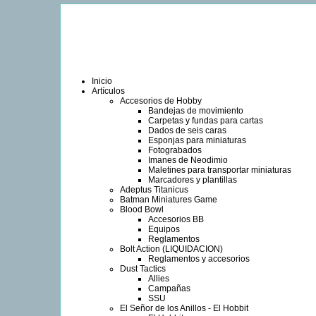
Inicio
Artículos
Accesorios de Hobby
Bandejas de movimiento
Carpetas y fundas para cartas
Dados de seis caras
Esponjas para miniaturas
Fotograbados
Imanes de Neodimio
Maletines para transportar miniaturas
Marcadores y plantillas
Adeptus Titanicus
Batman Miniatures Game
Blood Bowl
Accesorios BB
Equipos
Reglamentos
Bolt Action (LIQUIDACION)
Reglamentos y accesorios
Dust Tactics
Allies
Campañas
SSU
El Señor de los Anillos - El Hobbit