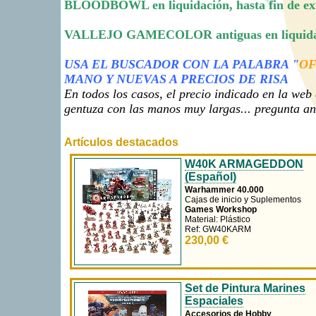
EXCEPTO si ya están en "oferta".
PINTURAS DE GREEN STUFF WORLD al 20% de
BLOODBOWL en liquidación, hasta fin de exist
VALLEJO GAMECOLOR antiguas en liquidación
USA EL BUSCADOR CON LA PALABRA "
OF
MANO Y NUEVAS A PRECIOS DE RISA
En todos los casos, el precio indicado en la web e
gentuza con las manos muy largas... pregunta an
Artículos destacados
W40K ARMAGEDDON
(Español)
Warhammer 40.000
Cajas de inicio y Suplementos
Games Workshop
Material: Plástico
Ref: GW40KARM
230,00 €