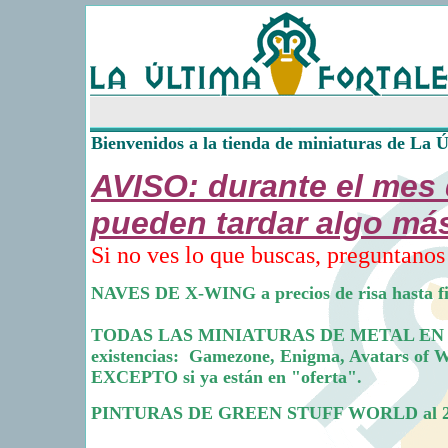
Uso de cookies
Como la mayoría de las webs, usamos cookies propias y de terceros para m
navegando entendemos que aceptas su uso. Más información sobre las coo
Bienvenidos a la tienda de miniaturas de La Ú
AVISO: durante el mes 
pueden tardar algo más 
Si no ves lo que buscas, preguntanos
NAVES DE X-WING a precios de risa hasta fin d
TODAS LAS MINIATURAS DE METAL EN ESTA
existencias: Gamezone, Enigma, Avatars of 